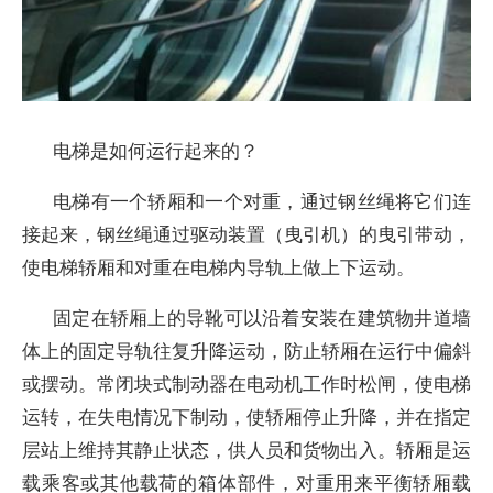
电梯是如何运行起来的？
电梯有一个轿厢和一个对重，通过钢丝绳将它们连
接起来，钢丝绳通过
驱动装置
（曳引机）的曳引带动，
使电梯轿厢和对重在电梯内导轨上做上下运动。
固定在轿厢上的导靴可以沿着安装在建筑物井道墙
体上的固定导轨往复升降运动，防止轿厢在运行中偏斜
或摆动。常闭
块式制动器
在电动机工作时松闸，使电梯
运转，在失电情况下制动，使轿厢停止升降，并在指定
层站上维持其静止状态，供人员和货物出入。轿厢是运
载乘客或其他载荷的箱体部件，对重用来平衡轿厢载